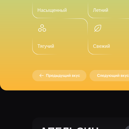
Тягучий
Свежий
АПЕЛЬСИН,
Смот
ЛИМОН,
МЯТА