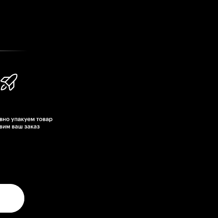
КОНТАКТЫ
8 800 333 05 17
1@urbantobaccogroup.com