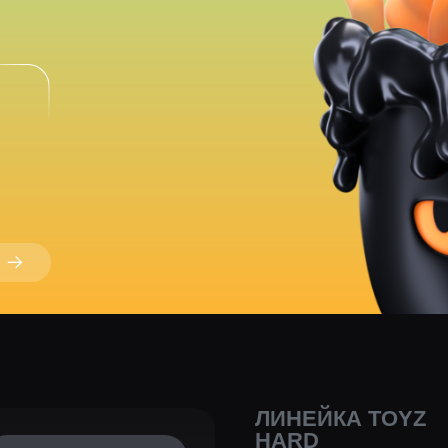
ЛИНЕЙКА TOYZ
HARD
АРОМАТ АПЕЛЬ
реть всю линейку
И ЛИМОНА РАЗ
ЛЁГКИМИ МЯТ