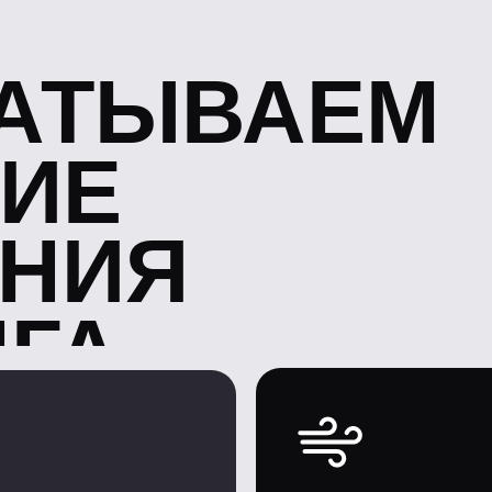
ГА
ЕГО
МЯГКИЙ АР
Только приятные ощущения
после затяжек не першит го