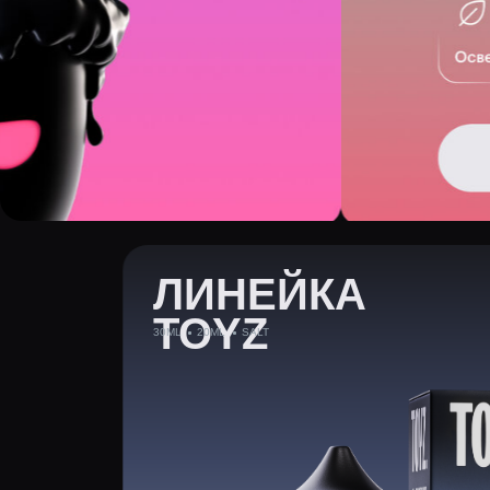
ЛИНЕЙКА
TOYZ
30ML
20ML
SALT