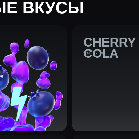
COLA
30ML
20ML
RASPBERRY
BLACKBERRY
30ML
20ML
SALT