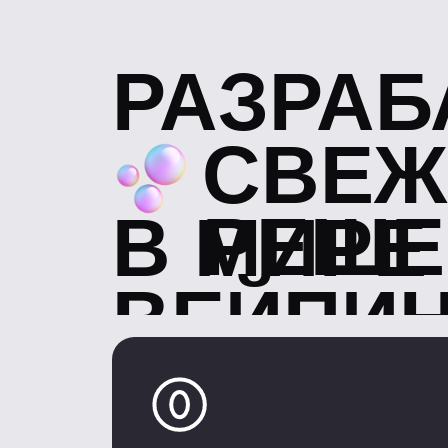
ВЕЙПИН
НИЧЕГО ЛИШН
Солевой никотин не имеет
собственного вкуса