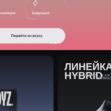
ЛИНЕЙКА TOY
HYBRID
HYBRID
L.A.N.
30ML
20ML
TECHNOLOGY