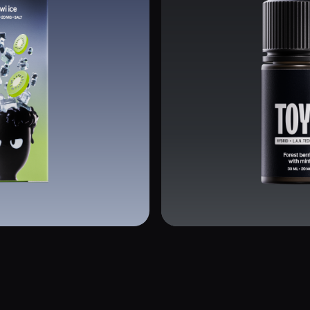
Альтернативная линейка из 29 вкусов,
Смотреть линейку
разработанная по технологии L.A.N.
 ВКУСЫ
CHERRY