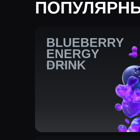
ENERGY
DRINK
30ML
20ML
SALT
MANGO
ICE
30ML
20ML